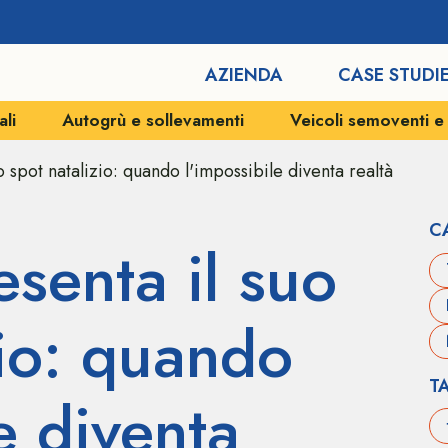
AZIENDA
CASE STUDI
ali
Autogrù e sollevamenti
Veicoli semoventi 
o spot natalizio: quando l'impossibile diventa realtà
C
esenta il suo
zio: quando
T
e diventa