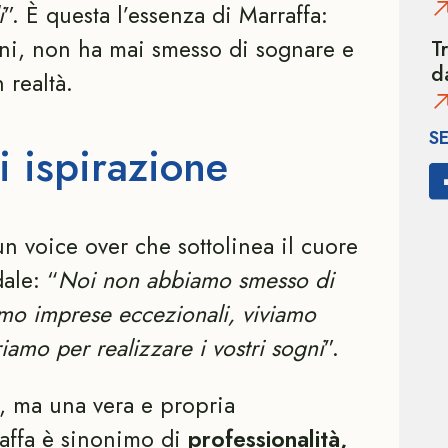
i
”. È questa l’essenza di Marraffa:
ni, non ha mai smesso di sognare e
T
d
n realtà.
S
 ispirazione
 voice over che sottolinea il cuore
dale: “
Noi non abbiamo smesso di
o imprese eccezionali, viviamo
iamo per realizzare i vostri sogni
”.
ta, ma una vera e propria
raffa è sinonimo di
professionalità,