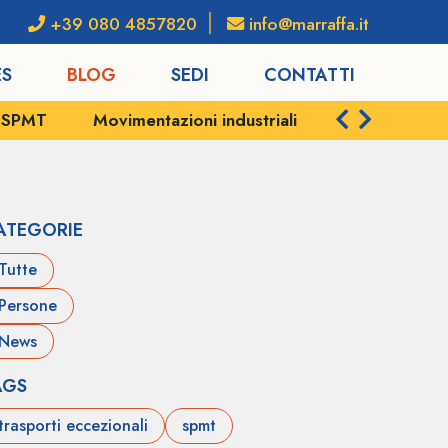
+39 080 4857820
info@marraffa.it
ES
BLOG
SEDI
CONTATTI
e SPMT
Movimentazioni industriali
Servizi portu
ATEGORIE
Tutte
Persone
News
AGS
trasporti eccezionali
spmt