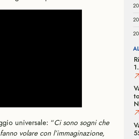
20
20
20
A
R
1
V
t
N
gio universale: “
Ci sono sogni che
V
i fanno volare con l’immaginazione,
5