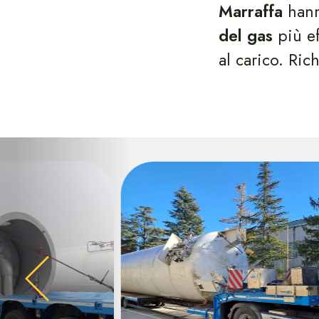
Marraffa
han
del gas
più ef
al carico. Ri