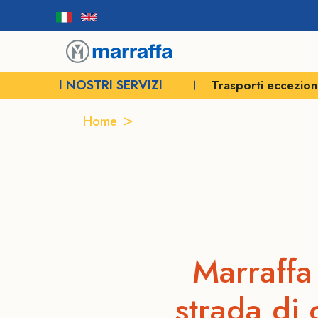
I NOSTRI SERVIZI
Trasporti eccezionali
Autogrù e solle
Home
Trasporti Oil & gas
TRAS
Marraffa 
strada di 