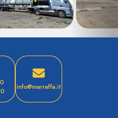
80
info@marraffa.it
20