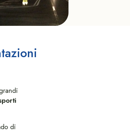
tazioni
grandi
sporti
ado di