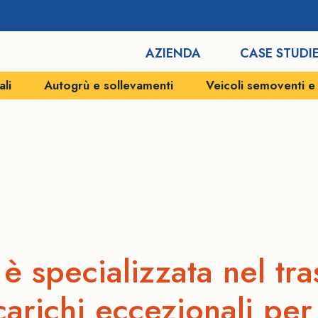
AZIENDA
CASE STUDI
vamenti
Veicoli semoventi e SPMT
Movimentazio
PORTI OIL 
è specializzata nel tr
carichi eccezionali per 