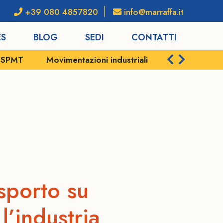
+39 080 4857820
info@marraffa.it
ES
BLOG
SEDI
CONTATTI
ni industriali
Servizi portuali
Spedizioni e logi
& GAS
asporto su
l’industria