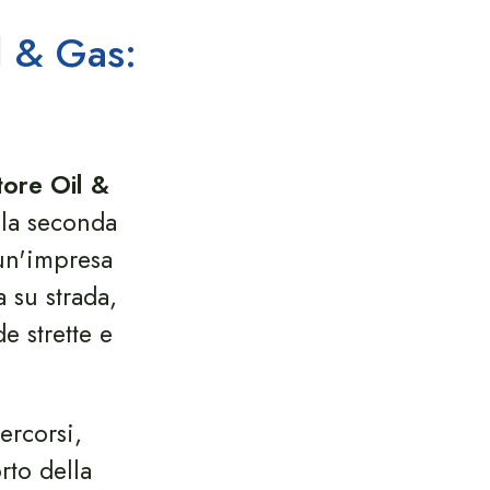
l & Gas:
tore Oil &
lla seconda
un'impresa
 su strada,
e strette e
ercorsi,
rto della