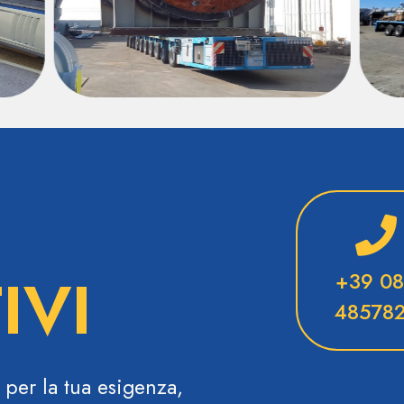
IVI
+39 0
48578
 per la tua esigenza,