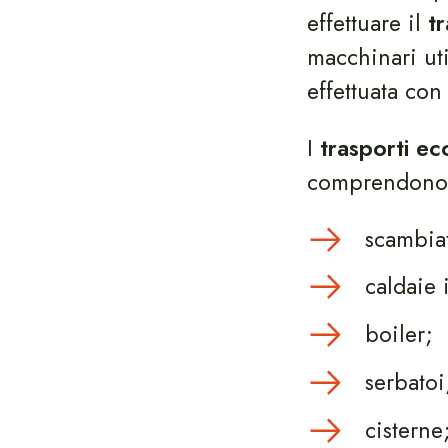
effettuare il
t
macchinari uti
effettuata con
I
trasporti ec
comprendono 
scambiat
caldaie 
boiler;
serbatoi
cisterne