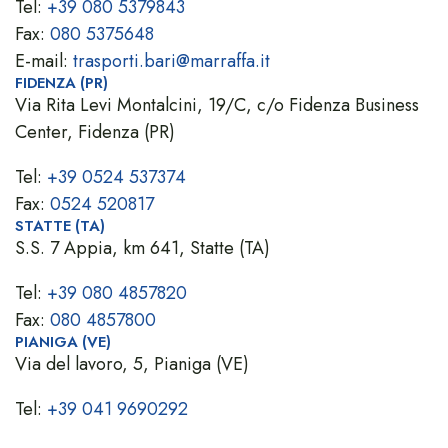
Tel:
+39 080 5379843
Fax:
080 5375648
E-mail:
trasporti.bari@marraffa.it
FIDENZA (PR)
Via Rita Levi Montalcini, 19/C, c/o Fidenza Business
Center, Fidenza (PR)
Tel:
+39 0524 537374
Fax:
0524 520817
STATTE (TA)
S.S. 7 Appia, km 641, Statte (TA)
Tel:
+39 080 4857820
Fax:
080 4857800
PIANIGA (VE)
Via del lavoro, 5, Pianiga (VE)
Tel:
+39 041 9690292