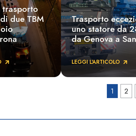
 trasporto
 di due TBM
Trasporto eccezi
doio
uno statore da 2
rona
da Genova a San
O
LEGGI L'ARTICOLO
1
2