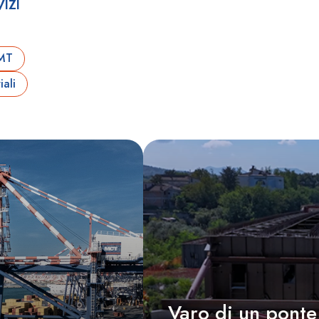
IZI
PMT
ali
Varo di un ponte