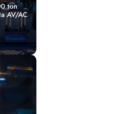
00 ton
tta AV/AC