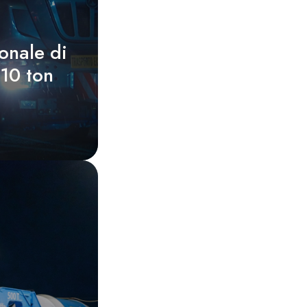
onale di
10 ton