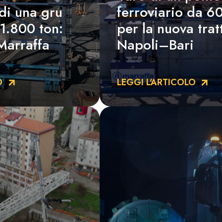
di una gru
ferroviario da 6
1.800 ton:
per la nuova tra
Marraffa
Napoli–Bari
O
LEGGI L'ARTICOLO