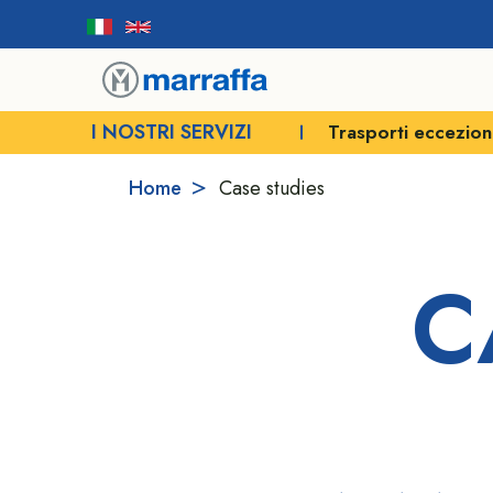
I NOSTRI SERVIZI
Trasporti eccezionali
Autogrù e sol
Home
Case studies
C