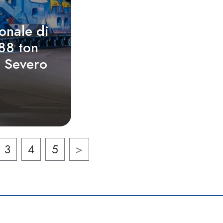
onale di
88 ton
 Severo
3
4
5
>