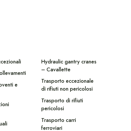
ccezionali
Hydraulic gantry cranes
– Cavallette
ollevamenti
Trasporto eccezionale
oventi e
di rifiuti non pericolosi
Trasporto di rifiuti
ioni
pericolosi
Trasporto carri
uali
ferroviari