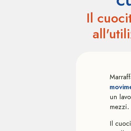
Il cuoc
all'uti
Marraff
movime
un lavo
mezzi.
Il cuoc