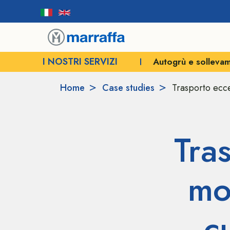
I NOSTRI SERVIZI
Trasporti eccezionali
Autogrù e sollevam
Home
Case studies
Trasporto ecc
Tra
mo
c