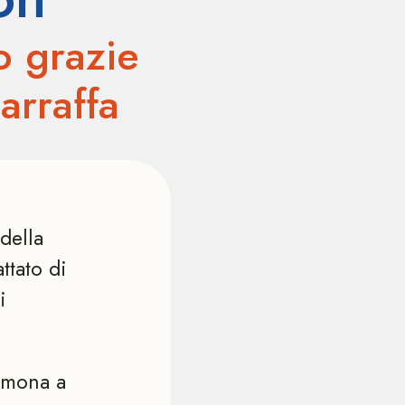
o grazie
Marraffa
della
attato di
i
remona a