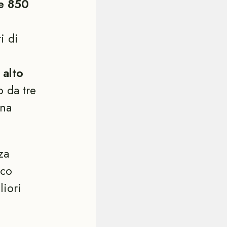
re 850
i di
 alto
o da tre
una
za
ico
liori