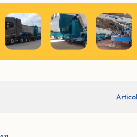
Artico
IZI