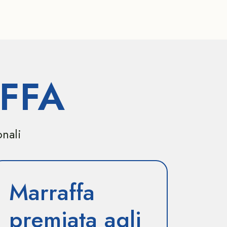
FFA
onali
Marraffa
premiata agli