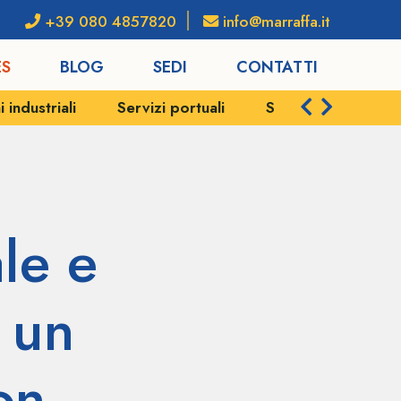
+39 080 4857820
info@marraffa.it
ES
BLOG
SEDI
CONTATTI
industriali
Servizi portuali
Spedizioni e logist
le e
 un
on