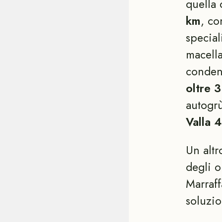
quella 
km
, co
special
macella
conden
oltre 
autogr
Valla 
Un altr
degli o
Marraff
soluzio