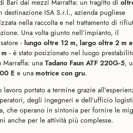
di Bari dai mezzi Marraffa: un tragitto di
olt
n destinazione ISA S.r.l., azienda pugliese
izzata nella raccolta e nel trattamento di rifiut
zione. Una volta giunto nell’impianto, il
satore -
lungo oltre 12 m, largo oltre 2 m e
3 m
- è stato posizionato nel luogo prestabilit
ù Marraffa: una
Tadano Faun ATF 220G-5
, 
400 E
e una
motrice con gru
.
o lavoro portato a termine grazie all’esperien
peratori, degli ingegneri e dell’ufficio logist
a, che operano in sintonia per fornire le mig
ni anche per le attività più complesse.