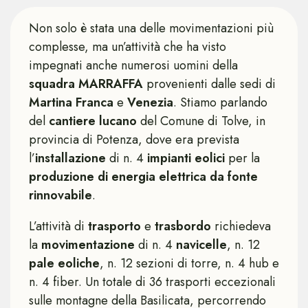
Non solo è stata una delle movimentazioni più
complesse, ma un’attività che ha visto
impegnati anche numerosi uomini della
squadra MARRAFFA
provenienti dalle sedi di
Martina Franca
e
Venezia
. Stiamo parlando
del
cantiere lucano
del Comune di Tolve, in
provincia di Potenza, dove era prevista
l’
installazione
di n. 4
impianti eolici
per la
produzione di energia elettrica da fonte
rinnovabile
.
L’attività di
trasporto
e
trasbordo
richiedeva
la
movimentazione
di n. 4
navicelle
, n. 12
pale eoliche
, n. 12 sezioni di torre, n. 4 hub e
n. 4 fiber. Un totale di 36 trasporti eccezionali
sulle montagne della Basilicata, percorrendo