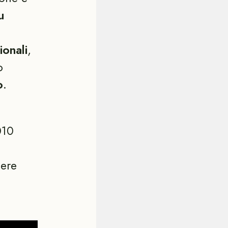
u
ionali
,
o
o
.
010
sere