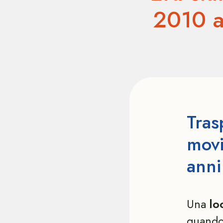
2010 al
Tras
movi
anni
Una
lo
quando 