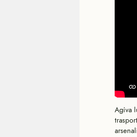
Agiva l
traspor
arsenal