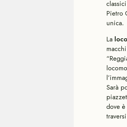
classic
Pietro
unica.
La
loc
macchin
“Reggia
locomot
l’immag
Sarà po
piazzet
dove è 
travers