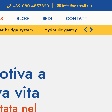
+39 080 4857820
info@marraffa.it
ES
BLOG
SEDI
CONTATTI
Hydraulic gantry cranes – Cavallette
Trasporto ecc
otiva a
a vita
tata nel