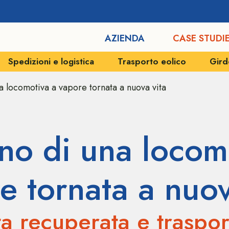
AZIENDA
CASE STUDI
ica
Trasporto eolico
Girder bridge system
una locomotiva a vapore tornata a nuova vita
cino di una locom
e tornata a nuov
ta recuperata e traspor