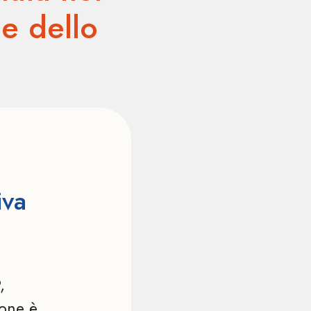
ie dello
iva
,
ione è