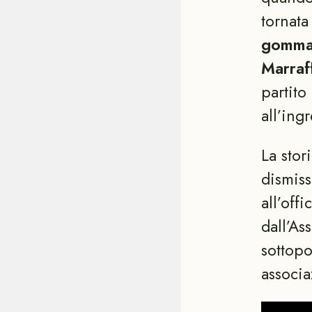
tornata
gomm
Marraf
partito
all’ingr
La stor
dismiss
all’off
dall’As
sottopo
associa