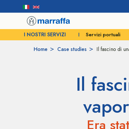
I NOSTRI SERVIZI
 industriali
Servizi portuali
Spedizioni e logist
Home
Case studies
Il fascino di 
Il fas
vapor
Era sta