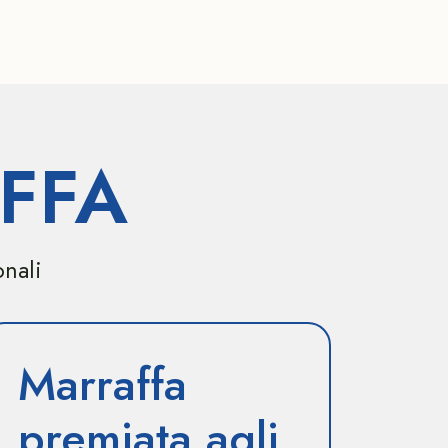
FFA
onali
Marraffa
premiata agli