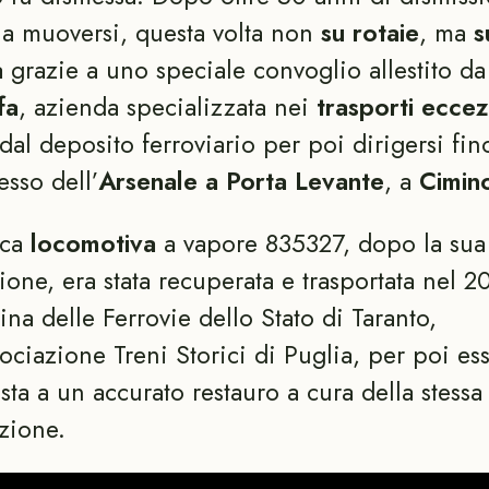
 a muoversi, questa volta non
su rotaie
, ma
s
a
grazie a uno speciale convoglio allestito da
fa
, azienda specializzata nei
trasporti eccez
 dal deposito ferroviario per poi dirigersi fin
esso dell’
Arsenale a Porta Levante
, a
Cimin
ica
locomotiva
a vapore 835327, dopo la sua
ione, era stata recuperata e trasportata nel 2
icina delle Ferrovie dello Stato di Taranto,
sociazione Treni Storici di Puglia, per poi es
sta a un accurato restauro a cura della stessa
zione.