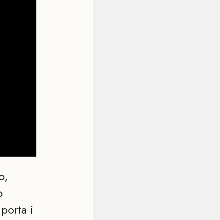
o,
o
iporta i