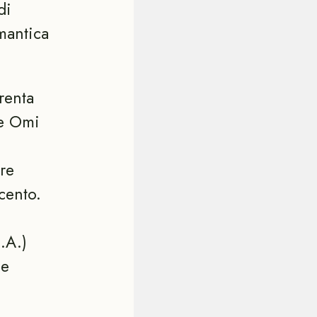
di
mantica
renta
ne Omi
re
cento.
.A.)
 e