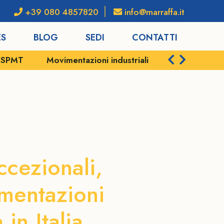
+39 080 4857820
info@marraffa.it
ES
BLOG
SEDI
CONTATTI
e SPMT
Movimentazioni industriali
Servizi portu
 Potenza
ccezionali,
mentazioni
in Italia