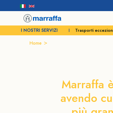
I NOSTRI SERVIZI
Trasporti eccezion
Home
Trasporti eccezionali a Potenza
Traspor
Marraffa è
avendo cu
più gran