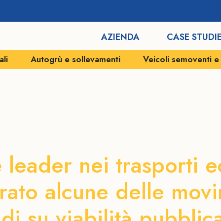
AZIENDA
CASE STUDI
ali
Autogrù e sollevamenti
Veicoli semoventi 
ti eccezionali a
 leader nei trasporti e
rato alcune delle movi
di su viabilità pubblica 