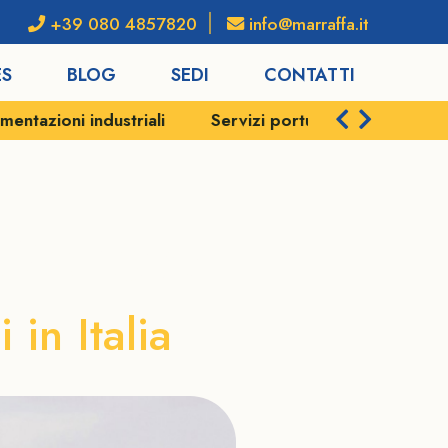
+39 080 4857820
info@marraffa.it
ES
BLOG
SEDI
CONTATTI
industriali
Servizi portuali
Spedizioni e logist
a Genova
 in Italia