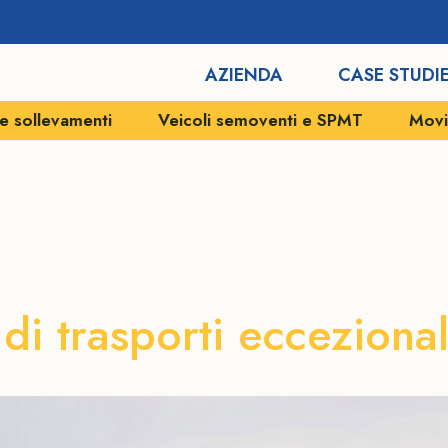
AZIENDA
CASE STUDI
enti
Veicoli semoventi e SPMT
Movimentazioni 
ti eccezionali 
di trasporti eccezionali