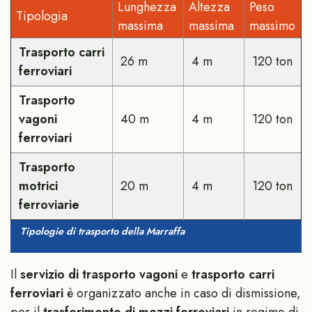
Lunghezza
Altezza
Peso
Tipologia
massima
massima
massimo
Trasporto carri
26 m
4 m
120 ton
ferroviari
Trasporto
vagoni
40 m
4 m
120 ton
ferroviari
Trasporto
motrici
20 m
4 m
120 ton
ferroviarie
Tipologie di trasporto della Marraffa
Il
servizio di trasporto vagoni
e
trasporto carri
ferroviari
è organizzato anche in caso di dismissione,
per il
trasferimento di mezzi ferroviari
in regime di