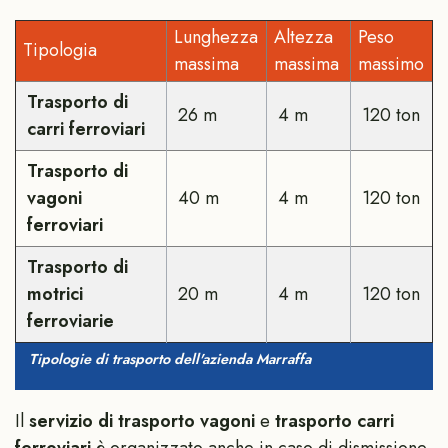
Lunghezza
Altezza
Peso
Tipologia
massima
massima
massimo
Trasporto di
26 m
4 m
120 ton
carri ferroviari
Trasporto di
vagoni
40 m
4 m
120 ton
ferroviari
Trasporto di
motrici
20 m
4 m
120 ton
ferroviarie
Tipologie di trasporto dell'azienda Marraffa
Il
servizio di trasporto vagoni
e
trasporto carri
ferroviari
è organizzato anche in caso di dismissione,