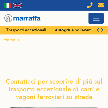
i
Autogrù e sollevamenti
Veicoli semoventi e SP
Home
Trasporto vagoni ferroviari su strada a Brindisi
Trasporto vagoni ferroviari
su strada a Brindisi
Contattaci per scoprire di più sul
trasporto eccezionale di carri e
vagoni ferroviari su strada