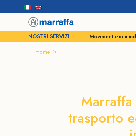
I NOSTRI SERVIZI
Veicoli semoventi e SPMT
Movimentazioni indu
Home
Trasporto pale eoliche a Tarant
Trasport
Marraffa 
trasporto e
i