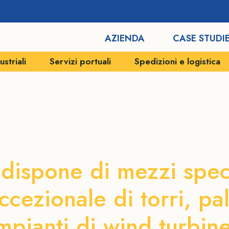
AZIENDA
CASE STUDI
striali
Servizi portuali
Spedizioni e logistica
o
o pale eoliche 
dispone di mezzi speci
ccezionale di torri, pa
mpianti di wind turbin