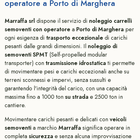
operatore a Porto di Marghera
Marraffa srl
dispone il servizio di
noleggio carrelli
semoventi con operatore
a
Porto di Marghera
per
ogni esigenza di
trasporto eccezionale
di carichi
pesanti dalle grandi dimensioni. Il
noleggio di
semoventi
SPMT
(Self-propelled modular
transporter) con
trasmissione idrostatica
ti permette
di movimentare pesi e carichi eccezionali anche su
terreni sconnessi e impervi, senza sussulti e
garantendo l'integrità del carico, con una capacità
massima fino a 1000 ton
su strada
e 2500 ton in
cantiere.
Movimentare carichi pesanti e delicati
con
veicoli
semoventi
a marchio
Marraffa
significa operare in
completa
sicurezza
e senza alcuna improvvisazione