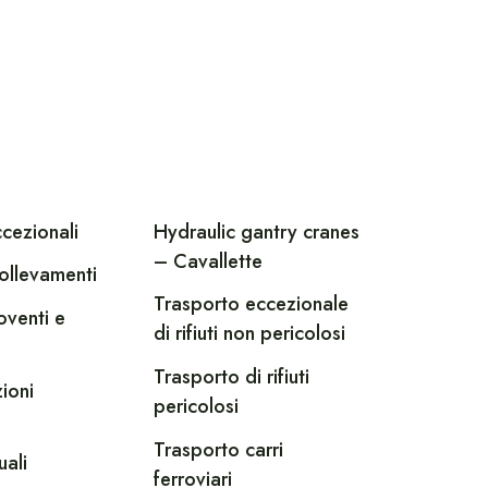
ccezionali
Hydraulic gantry cranes
– Cavallette
ollevamenti
Trasporto eccezionale
oventi e
di rifiuti non pericolosi
Trasporto di rifiuti
ioni
pericolosi
Trasporto carri
uali
ferroviari