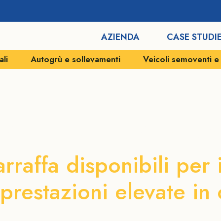
AZIENDA
CASE STUDI
ali
Autogrù e sollevamenti
Veicoli semoventi 
ggio autogrù M
rraffa disponibili per 
prestazioni elevate in