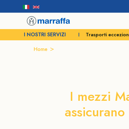
I NOSTRI SERVIZI
Trasporti eccezion
Home
Noleggio autogrù Molise
Nole
I mezzi Ma
assicurano 