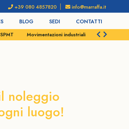
+39 080 4857820
info@marraffa.it
ES
BLOG
SEDI
CONTATTI
e SPMT
Movimentazioni industriali
Servizi portu
olise
il noleggio
 ogni luogo!