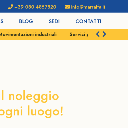
+39 080 4857820
info@marraffa.it
ES
BLOG
SEDI
CONTATTI
industriali
Servizi portuali
Spedizioni e logist
Bari
il noleggio
 ogni luogo!