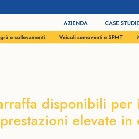
AZIENDA
CASE STUDI
enti
Veicoli semoventi e SPMT
Movimentazioni 
eggio Autogrù 
rraffa disponibili per 
prestazioni elevate in